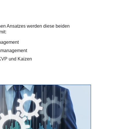
chen Ansatzes werden diese beiden
it:
nagement
onsmanagement
KVP und Kaizen